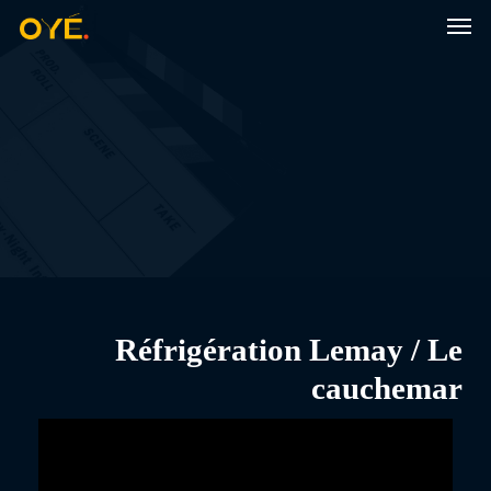
Men
Skip
to
main
content
Réfrigération Lemay / Le
cauchemar