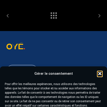
418 543-6045
Gérer le consentement
Pour offrir les meilleures expériences, nous utilisons des technologies
628, boulevard du Saguenay Ouest, suite 105
telles que les témoins pour stocker et/ou accéder aux informations des
appareils. Le fait de consentir à ces technologies nous permettra de traiter
Chicoutimi (Québec) G7J 1H4
des données telles que le comportement de navigation ou les ID uniques
sur ce site. Le fait de ne pas consentir ou de retirer son consentement peut
avoir un effet négatif sur certaines caractéristiques et fonctions.