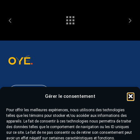
418 543-6045
Gérer le consentement
Pour offrir les meilleures expériences, nous utilisons des technologies
628, boulevard du Saguenay Ouest, suite 105
telles que les témoins pour stocker et/ou accéder aux informations des
appareils. Le fait de consentir à ces technologies nous permettra de traiter
Chicoutimi (Québec) G7J 1H4
des données telles que le comportement de navigation ou les ID uniques
sur ce site. Le fait de ne pas consentir ou de retirer son consentement peut
avoir un effet négatif sur certaines caractéristiques et fonctions.