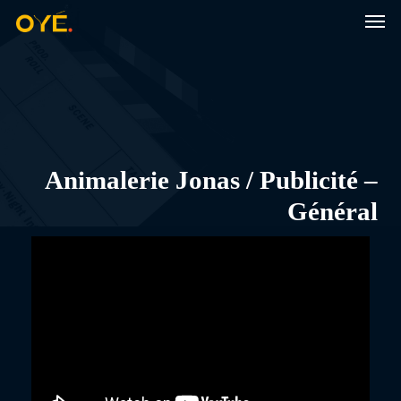
Men
Skip
to
main
content
Animalerie Jonas / Publicité –
Général