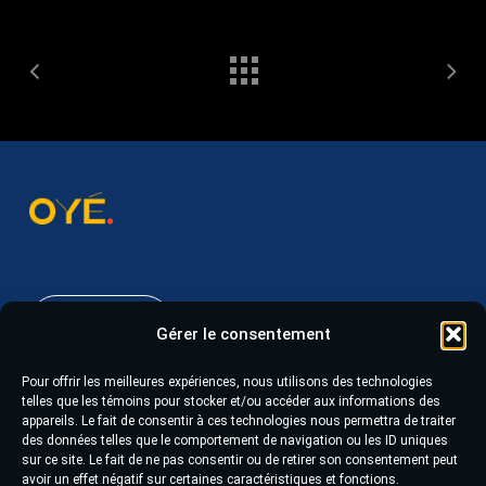
418 543-6045
Gérer le consentement
Pour offrir les meilleures expériences, nous utilisons des technologies
628, boulevard du Saguenay Ouest, suite 105
telles que les témoins pour stocker et/ou accéder aux informations des
appareils. Le fait de consentir à ces technologies nous permettra de traiter
Chicoutimi (Québec) G7J 1H4
des données telles que le comportement de navigation ou les ID uniques
sur ce site. Le fait de ne pas consentir ou de retirer son consentement peut
avoir un effet négatif sur certaines caractéristiques et fonctions.