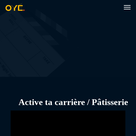
Men
Skip
to
main
content
Active ta carrière / Pâtisserie